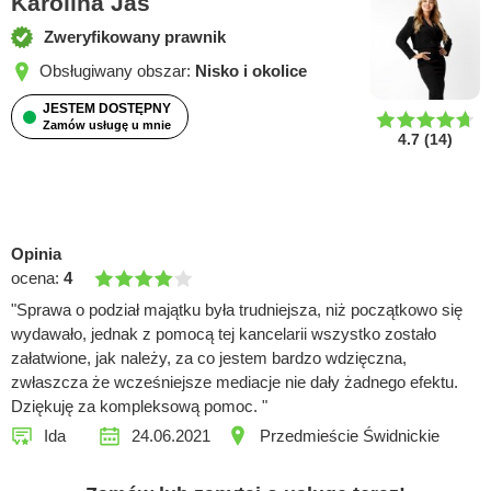
Karolina Jaś
Zweryfikowany prawnik
Obsługiwany obszar:
Nisko i okolice
JESTEM DOSTĘPNY
Zamów usługę u mnie
4.7
(
14
)
Opinia
ocena:
4
"Sprawa o podział majątku była trudniejsza, niż początkowo się
wydawało, jednak z pomocą tej kancelarii wszystko zostało
załatwione, jak należy, za co jestem bardzo wdzięczna,
zwłaszcza że wcześniejsze mediacje nie dały żadnego efektu.
Dziękuję za kompleksową pomoc. "
Ida
24.06.2021
Przedmieście Świdnickie