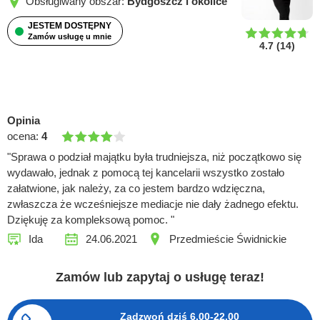
Obsługiwany obszar:
Bydgoszcz i okolice
JESTEM DOSTĘPNY
Zamów usługę u mnie
4.7
(
14
)
Opinia
ocena:
4
"Sprawa o podział majątku była trudniejsza, niż początkowo się
wydawało, jednak z pomocą tej kancelarii wszystko zostało
załatwione, jak należy, za co jestem bardzo wdzięczna,
zwłaszcza że wcześniejsze mediacje nie dały żadnego efektu.
Dziękuję za kompleksową pomoc. "
Ida
24.06.2021
Przedmieście Świdnickie
Zamów lub zapytaj o usługę teraz!
Zadzwoń dziś
6.00-22.00