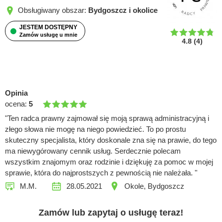
Obsługiwany obszar:
Bydgoszcz i okolice
JESTEM DOSTĘPNY
Zamów usługę u mnie
4.8
(
4
)
Opinia
ocena:
5
"Ten radca prawny zajmował się moją sprawą administracyjną i
złego słowa nie mogę na niego powiedzieć. To po prostu
skuteczny specjalista, który doskonale zna się na prawie, do tego
ma niewygórowany cennik usług. Serdecznie polecam
wszystkim znajomym oraz rodzinie i dziękuję za pomoc w mojej
sprawie, która do najprostszych z pewnością nie należała. "
M.M.
28.05.2021
Okole, Bydgoszcz
Zamów lub zapytaj o usługę teraz!