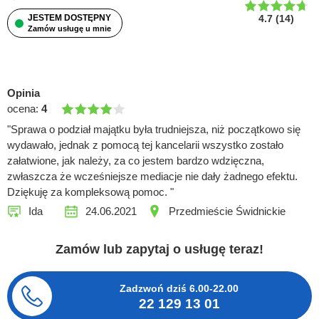
JESTEM DOSTĘPNY
4.7
(
14
)
Zamów usługę u mnie
Opinia
ocena:
4
"Sprawa o podział majątku była trudniejsza, niż początkowo się
wydawało, jednak z pomocą tej kancelarii wszystko zostało
załatwione, jak należy, za co jestem bardzo wdzięczna,
zwłaszcza że wcześniejsze mediacje nie dały żadnego efektu.
Dziękuję za kompleksową pomoc. "
Ida
24.06.2021
Przedmieście Świdnickie
Zamów lub zapytaj o usługę teraz!
Zadzwoń dziś
6.00-22.00
22 129 13 01