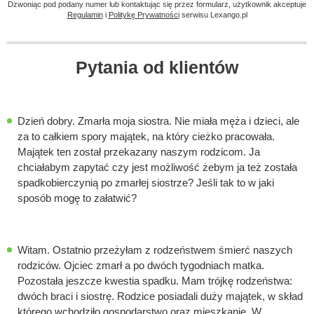
Dzwoniąc pod podany numer lub kontaktując się przez formularz, użytkownik akceptuje
Regulamin
i
Politykę Prywatności
serwisu Lexango.pl
Pytania od klientów
Dzień dobry. Zmarła moja siostra. Nie miała męża i dzieci, ale
za to całkiem spory majątek, na który cieżko pracowała.
Majątek ten został przekazany naszym rodzicom. Ja
chciałabym zapytać czy jest możliwość żebym ja też została
spadkobierczynią po zmarłej siostrze? Jeśli tak to w jaki
sposób mogę to załatwić?
Witam. Ostatnio przeżyłam z rodzeństwem śmierć naszych
rodziców. Ojciec zmarł a po dwóch tygodniach matka.
Pozostała jeszcze kwestia spadku. Mam trójkę rodzeństwa:
dwóch braci i siostrę. Rodzice posiadali duży majątek, w skład
którego wchodziło gospodarstwo oraz mieszkanie. W