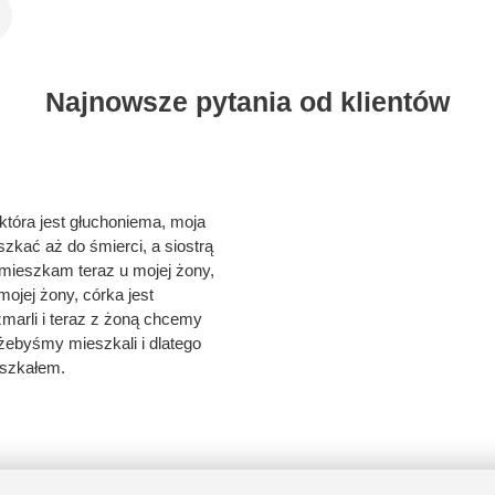
Najnowsze pytania od klientów
która jest głuchoniema, moja
zkać aż do śmierci, a siostrą
i mieszkam teraz u mojej żony,
ojej żony, córka jest
zmarli i teraz z żoną chcemy
 żebyśmy mieszkali i dlatego
eszkałem.