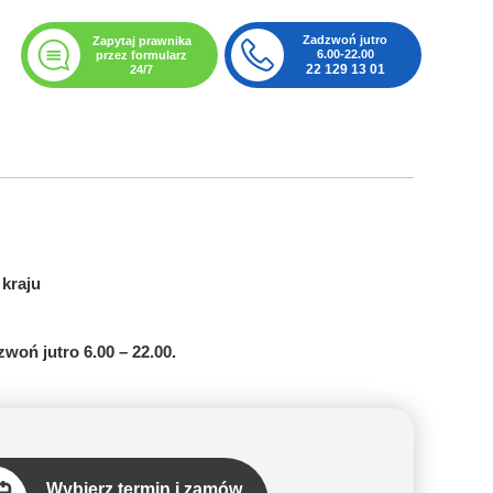
Zadzwoń jutro
Zapytaj prawnika
6.00-22.00
przez formularz
22 129 13 01
24/7
kraju
woń jutro 6.00 – 22.00.
Wybierz termin i zamów