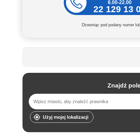
6.00-22.00
22 129 13 
Dzwoniąc pod podany numer lub 
Znajdź pol
Użyj mojej lokalizacji