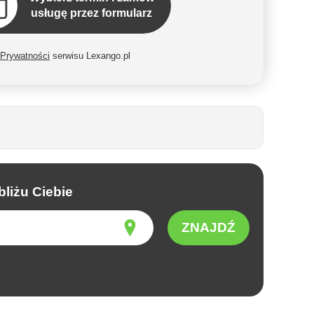
usługę przez formularz
 Prywatności
serwisu Lexango.pl
liżu Ciebie
ZNAJDŹ