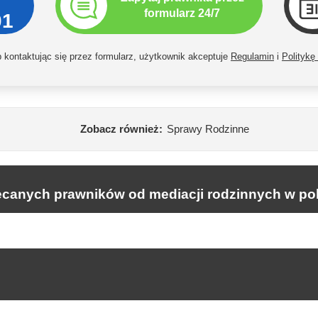
formularz 24/7
01
kontaktując się przez formularz, użytkownik akceptuje
Regulamin
i
Politykę
Zobacz również:
Sprawy Rodzinne
ecanych prawników od mediacji rodzinnych w pob